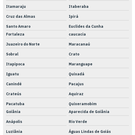
Itamaraju
Itaberaba
Cruz das Almas
Ipirá
Santo Amaro
Euclides da Cunha
Fortaleza
caucacia
Juazeiro do Norte
Maracanaú
Sobral
Crato
Itapipoca
Maranguape
Iguatu
Quixadá
Canindé
Pacajus
Crateús
Aquiraz
Pacatuba
Quixeramobim
Goiânia
Aparecida de Goiânia
Anápolis
Rio Verde
Luziânia
Águas Lindas de Goiás