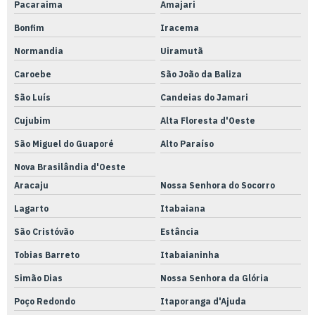
Pacaraima
Amajari
Bonfim
Iracema
Normandia
Uiramutã
Caroebe
São João da Baliza
São Luís
Candeias do Jamari
Cujubim
Alta Floresta d'Oeste
São Miguel do Guaporé
Alto Paraíso
Nova Brasilândia d'Oeste
Aracaju
Nossa Senhora do Socorro
Lagarto
Itabaiana
São Cristóvão
Estância
Tobias Barreto
Itabaianinha
Simão Dias
Nossa Senhora da Glória
Poço Redondo
Itaporanga d'Ajuda