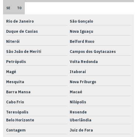
Empresa de usinagem de peças exclusivas
SE
TO
Empresa de usinagem de peças
Rio de Janeiro
São Gonçalo
Empresa de usinagem de precisão
Duque de Caxias
Nova Iguaçu
Empresa de usinagem torno cnc
Niterói
Belford Roxo
Empresa de usinagem
São João de Meriti
Campos dos Goytacazes
Empresas que fazem adequação nr12
Petrópolis
Volta Redonda
Magé
Itaboraí
Ensaios térmicos
Mesquita
Nova Friburgo
Fabricação de peças em aço inox
Barra Mansa
Macaé
Fabricação de peças em aço
Cabo Frio
Nilópolis
Fabricação de peças em alumínio
Teresópolis
Resende
Fabricação de peças em inox
Belo Horizonte
Uberlândia
Fabricação de peças metálicas
Contagem
Juiz de Fora
Fabricação de peças