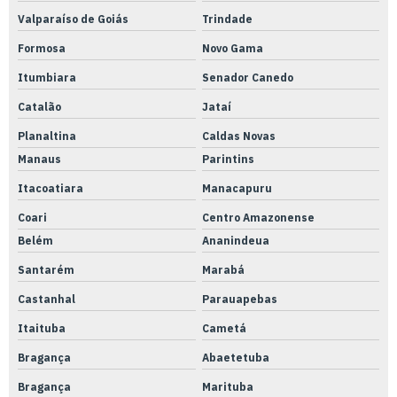
Valparaíso de Goiás
Trindade
Formosa
Novo Gama
Itumbiara
Senador Canedo
Catalão
Jataí
Planaltina
Caldas Novas
Manaus
Parintins
Itacoatiara
Manacapuru
Coari
Centro Amazonense
Belém
Ananindeua
Santarém
Marabá
Castanhal
Parauapebas
Itaituba
Cametá
Bragança
Abaetetuba
Bragança
Marituba