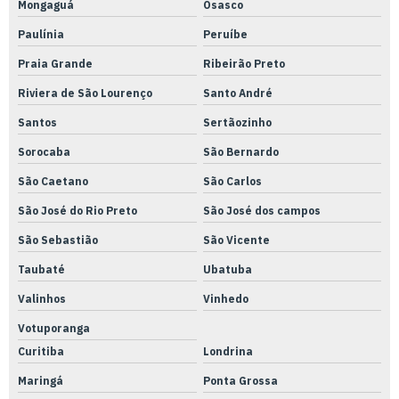
Mongaguá
Osasco
Qualificação térmica de geladeira
Paulínia
Peruíbe
Qualificação térmica refrigerador
Praia Grande
Ribeirão Preto
Qualificação térmica de transporte
Riviera de São Lourenço
Santo André
Qualificação térmica de veículos
Santos
Sertãozinho
Qualificação térmica
Sorocaba
São Bernardo
Rastreabilidade calibração
São Caetano
São Carlos
Rastreabilidade metrologia
São José do Rio Preto
São José dos campos
Retifica plana e cilíndrica
São Sebastião
São Vicente
Retrofit de equipamentos
Taubaté
Ubatuba
Serviço de caldeiraria leve
Valinhos
Vinhedo
Votuporanga
Serviço de caldeiraria e usinagem
Curitiba
Londrina
Serviço de caldeiraria
Maringá
Ponta Grossa
Serviço de calibração rbc