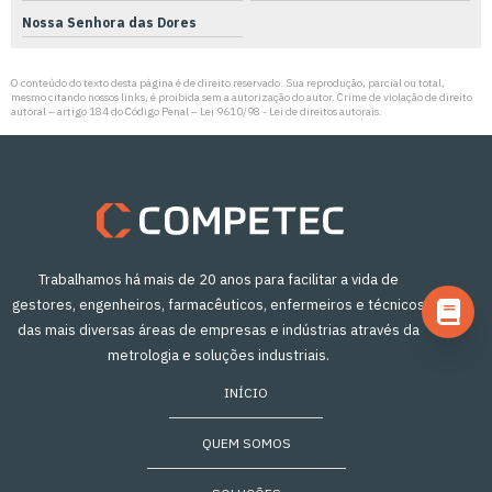
Nossa Senhora das Dores
O conteúdo do texto desta página é de direito reservado. Sua reprodução, parcial ou total,
mesmo citando nossos links, é proibida sem a autorização do autor. Crime de violação de direito
autoral – artigo 184 do Código Penal –
Lei 9610/98 - Lei de direitos autorais
.
Trabalhamos há mais de 20 anos para facilitar a vida de
gestores, engenheiros, farmacêuticos, enfermeiros e técnicos
das mais diversas áreas de empresas e indústrias através da
metrologia e soluções industriais.
INÍCIO
QUEM SOMOS