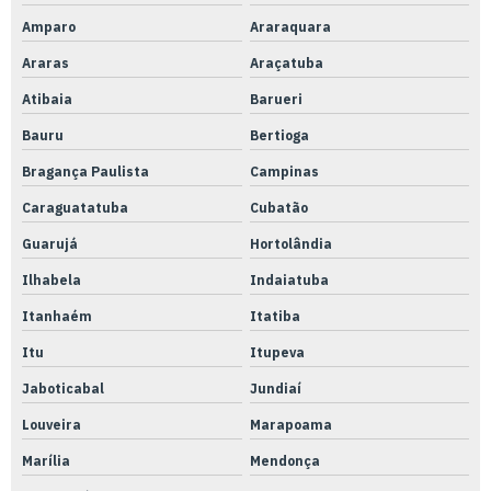
Nacionalização de peças
Amparo
Araraquara
Preço de serviço de usinagem cnc
Araras
Araçatuba
Preço usinagem fresa
Atibaia
Barueri
Prestação de serviços de usinagem cnc
Bauru
Bertioga
Qualificação térmica de almoxarifado
Bragança Paulista
Campinas
Qualificação térmica de ambiente
Caraguatatuba
Cubatão
Qualificação térmica anvisa
Guarujá
Hortolândia
Ilhabela
Indaiatuba
Qualificação térmica de armazenamento
Itanhaém
Itatiba
Qualificação térmica autoclave
Itu
Itupeva
Qualificação térmica camara fria
Jaboticabal
Jundiaí
Qualificação térmica distribuidora de medicamentos
Louveira
Marapoama
Qualificação térmica de equipamentos
Marília
Mendonça
Qualificação térmica de estufas