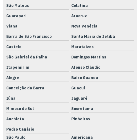
Mangueira pu 10mm azul
São Mateus
Colatina
Mangueira pu 6mm
Guarapari
Aracruz
Mangueira pu azul
Viana
Nova Venécia
Mangueiras pu 10mm
Barra de São Francisco
Santa Maria de Jetibá
Mangueiras pu 12mm
Castelo
Marataízes
Mangueiras pu 8mm
São Gabriel da Palha
Domingos Martins
Mangueiras pu
Itapemirim
Afonso Cláudio
Alegre
Baixo Guandu
Medição indireta metrologia
Conceição da Barra
Guaçuí
Medição com micrômetro
Iúna
Jaguaré
Metrologia e calibração de equipamentos
Mimoso do Sul
Sooretama
Metrologia calibração de instrumentos
Anchieta
Pinheiros
Metrologia e calibração e rastreabilidade
Pedro Canário
Metrologia e calibração
São Paulo
Americana