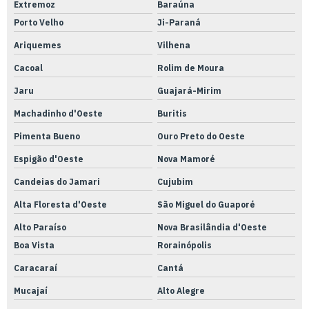
Extremoz
Baraúna
Porto Velho
Ji-Paraná
Ariquemes
Vilhena
Cacoal
Rolim de Moura
Jaru
Guajará-Mirim
Machadinho d'Oeste
Buritis
Pimenta Bueno
Ouro Preto do Oeste
Espigão d'Oeste
Nova Mamoré
Candeias do Jamari
Cujubim
Alta Floresta d'Oeste
São Miguel do Guaporé
Alto Paraíso
Nova Brasilândia d'Oeste
Boa Vista
Rorainópolis
Caracaraí
Cantá
Mucajaí
Alto Alegre