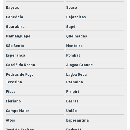
Bayeux
Sousa
Cabedelo
Cajazeiras
Guarabira
Sapé
Mamanguape
Queimadas
São Bento
Monteiro
Esperança
Pombal
Catolé do Rocha
Alagoa Grande
Pedras de Fogo
Lagoa Seca
Teresina
Parnaíba
Picos
Piripiri
Floriano
Barras
Campo Maior
União
Altos
Esperantina
José de Freitas
Pedro II