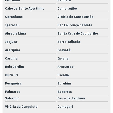
Petrolina
Paulista
Usinagem de peças automotivas
Cabo de Santo Agostinho
Camaragibe
Usinagem de peças em bronze
Garanhuns
Vitória de Santo Antão
Usinagem de peças pequenas
Igarassu
São Lourenço da Mata
Usinagem de peças
Abreu e Lima
Santa Cruz do Capibaribe
Usinagem de precisão
Ipojuca
Serra Talhada
Usinagem de rodas
Araripina
Gravatá
Usinagem torno cnc serviços
Carpina
Goiana
Usinagem torno cnc
Belo Jardim
Arcoverde
Válvulas e conexões hidráulicas e pneumáticas
Ouricuri
Escada
Válvulas solenóides pneumáticas
Pesqueira
Surubim
Palmares
Bezerros
Salvador
Feira de Santana
Vitória da Conquista
Camaçari