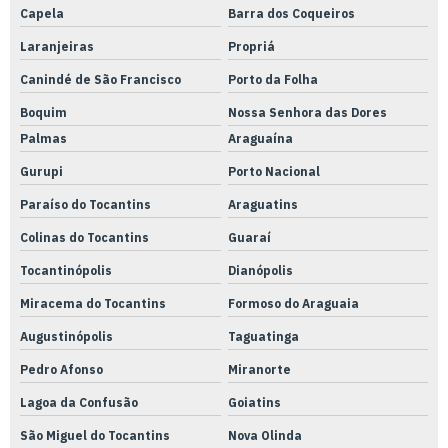
Capela
Barra dos Coqueiros
Laranjeiras
Propriá
Canindé de São Francisco
Porto da Folha
Boquim
Nossa Senhora das Dores
Palmas
Araguaína
Gurupi
Porto Nacional
Paraíso do Tocantins
Araguatins
Colinas do Tocantins
Guaraí
Tocantinópolis
Dianópolis
Miracema do Tocantins
Formoso do Araguaia
Augustinópolis
Taguatinga
Pedro Afonso
Miranorte
Lagoa da Confusão
Goiatins
São Miguel do Tocantins
Nova Olinda