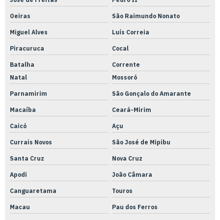
Oeiras
São Raimundo Nonato
Miguel Alves
Luís Correia
Piracuruca
Cocal
Batalha
Corrente
Natal
Mossoró
Parnamirim
São Gonçalo do Amarante
Macaíba
Ceará-Mirim
Caicó
Açu
Currais Novos
São José de Mipibu
Santa Cruz
Nova Cruz
Apodi
João Câmara
Canguaretama
Touros
Macau
Pau dos Ferros