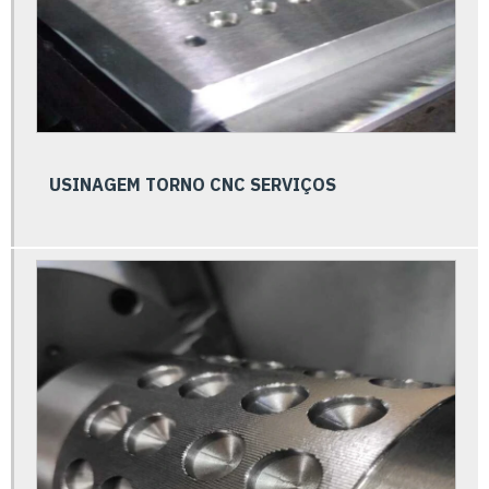
Certificado de verificação metrológica
Cilindro pneumático preço
Cilindros pneumáticos
Conexões de aço carbono
Conexões pneumáticas alta temperatura
USINAGEM TORNO CNC SERVIÇOS
Conexões pneumáticas cotovelo
Conexões pneumáticas engate rápido
Conexões pneumáticas com regulador
Conexões pneumáticas com retenção
Conexões pneumáticas
Consultoria metrologia
Controle de qualidade e metrologia
Distribuidor de conexões pneumáticas