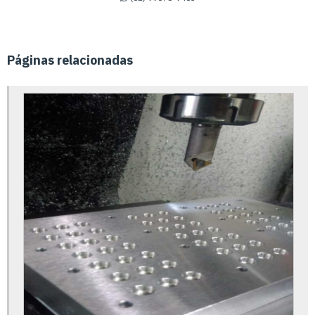
Calibração equipamentos de medição
Calibração de equipamentos médicos hospitalares
Páginas relacionadas
Calibração de equipamentos médicos
Calibração de instrumentos industriais
Calibração de instrumentos inmetro
Calibração instrumentos de laboratório
Calibração de instrumentos de medição
Calibração de instrumentos de pressão
Calibração de instrumentos rbc
Calibração de instrumentos volumétricos
Calibração de instrumentos
Calibração de manômetro