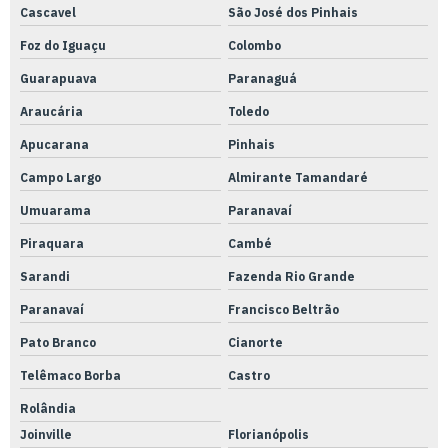
Cascavel
São José dos Pinhais
Serviço industrial de usinagem
Foz do Iguaçu
Colombo
Serviço de usinagem de peça
Guarapuava
Paranaguá
Serviço de usinagem de peças técnicas
Araucária
Toledo
Serviço de usinagem pesada
Apucarana
Pinhais
Serviço de usinagem tornearia e solda
Campo Largo
Almirante Tamandaré
Serviço de usinagem em torno automático
Umuarama
Paranavaí
Serviço de usinagem
Piraquara
Cambé
Serviços de usinagem cnc
Sarandi
Fazenda Rio Grande
Serviços de usinagem retífica
Paranavaí
Francisco Beltrão
Soluções em metrologia
Pato Branco
Cianorte
Telêmaco Borba
Castro
Soluções metrológicas integradas
Rolândia
Torno cnc automático
Joinville
Florianópolis
Torno cnc convencional