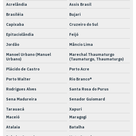
Acrelândia
Assis Brasil
Brasiléia
Bujari
Capixaba
Cruzeiro do Sul
Epitaciolândia
Feijó
Jordão
Mâncio Lima
Manoel Urbano (Manuel
Marechal Thaumaturgo
Urbano)
(Taumaturgo, Thaumaturgo)
Plácido de Castro
Porto Acre
Porto Walter
Rio Branco*
Rodrigues Alves
Santa Rosa do Purus
Sena Madureira
Senador Guiomard
Tarauacá
Xapuri
Maceió
Maragogi
Atalaia
Batalha