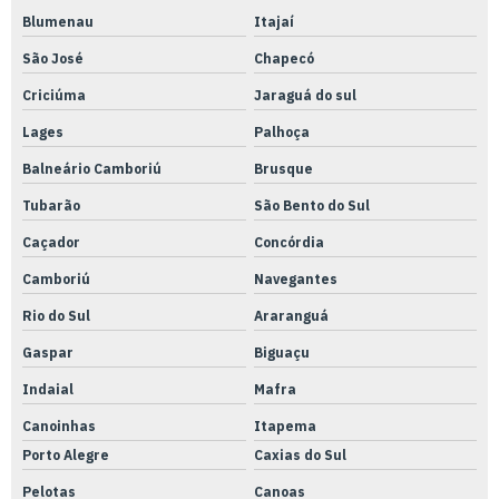
Blumenau
Itajaí
Torno cnc manual
São José
Chapecó
Torno cnc usinagem
Criciúma
Jaraguá do sul
Tubo pu 10mm
Lages
Palhoça
Tubo pu 12mm
Balneário Camboriú
Brusque
Tubo pu 40
Tubarão
São Bento do Sul
Tubo pu 6mm
Caçador
Concórdia
Tubo pu 8mm
Camboriú
Navegantes
Tubo pu azul
Rio do Sul
Araranguá
Usinagem para acabamento
Gaspar
Biguaçu
Usinagem de aço
Indaial
Mafra
Canoinhas
Itapema
Usinagem canal de chaveta
Porto Alegre
Caxias do Sul
Usinagem centro de usinagem
Pelotas
Canoas