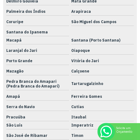
Delmiro Gouveia
Mata Grande
Palmeira dos Índios
Arapiraca
Coruripe
São Miguel dos Campos
Santana do Ipanema
Macapá
Santana (Porto Santana)
Laranjal do Jari
Oiapoque
Porto Grande
Vitória do Jari
Mazagão
Calçoene
Pedra Branca do Amapari
Tartarugalzinho
(Pedra Branca do Amaparí)
Amapá
Ferreira Gomes
Serra do Navio
Cutias
Pracuúba
Itaubal
São Luís
Imperatriz
Solicite um
Orçamento
São José de Ribamar
Timon