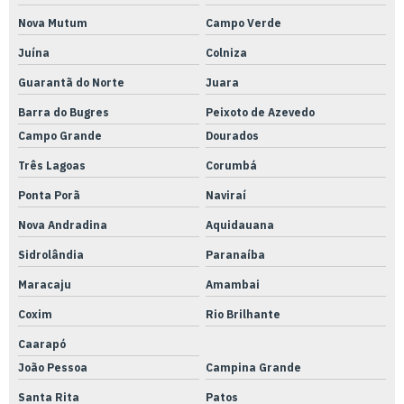
Nova Mutum
Campo Verde
Juína
Colniza
Guarantã do Norte
Juara
Barra do Bugres
Peixoto de Azevedo
Campo Grande
Dourados
Três Lagoas
Corumbá
Ponta Porã
Naviraí
Nova Andradina
Aquidauana
Sidrolândia
Paranaíba
Maracaju
Amambai
Coxim
Rio Brilhante
Caarapó
João Pessoa
Campina Grande
Santa Rita
Patos