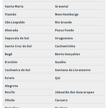
Usinagem chaveta interna
Santa Maria
Gravataí
Usinagem cnc alumínio
Viamão
Novo Hamburgo
Usinagem cnc fresadora
São Leopoldo
Rio Grande
Usinagem cnc serviços
Alvorada
Passo Fundo
Usinagem cnc torno
Sapucaia do Sul
Uruguaiana
Usinagem cnc valor
Santa Cruz do Sul
Cachoeirinha
Usinagem cnc
Bagé
Bento Gonçalves
Usinagem corte a laser
Erechim
Guaíba
Usinagem eletroerosão
Cachoeira do Sul
Santana do Livramento
Usinagem a fio
Esteio
Ijuí
Usinagem com fresa
Alegrete
Recife
Jaboatão dos Guararapes
Usinagem de metais
Olinda
Caruaru
Usinagem peças agricolas