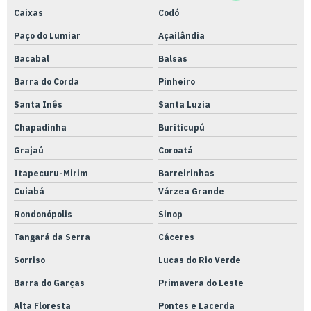
Caixas
Codó
Paço do Lumiar
Açailândia
Bacabal
Balsas
Barra do Corda
Pinheiro
Santa Inês
Santa Luzia
Chapadinha
Buriticupú
Grajaú
Coroatá
Itapecuru-Mirim
Barreirinhas
Cuiabá
Várzea Grande
Rondonópolis
Sinop
Tangará da Serra
Cáceres
Sorriso
Lucas do Rio Verde
Barra do Garças
Primavera do Leste
Alta Floresta
Pontes e Lacerda