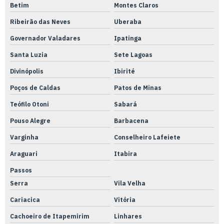
Betim
Montes Claros
Fabricante de válvula solenóide
Ribeirão das Neves
Uberaba
Ferramenta blister
Governador Valadares
Ipatinga
Fresadora ferramenteira cnc
Santa Luzia
Sete Lagoas
Fresas usinagem de precisão
Divinópolis
Ibirité
Instrumentação e metrologia
Poços de Caldas
Patos de Minas
Instrumentos de medição metrologia
Teófilo Otoni
Sabará
Pouso Alegre
Barbacena
Laboratório de calibração rbc inmetro
Varginha
Conselheiro Lafeiete
Laboratório de calibração rbc
Araguari
Itabira
Laboratório de calibração
Passos
Laboratório de ensaio e calibração
Serra
Vila Velha
Laboratório de metrologia dimensional
Cariacica
Vitória
Laboratório de metrologia
Cachoeiro de Itapemirim
Linhares