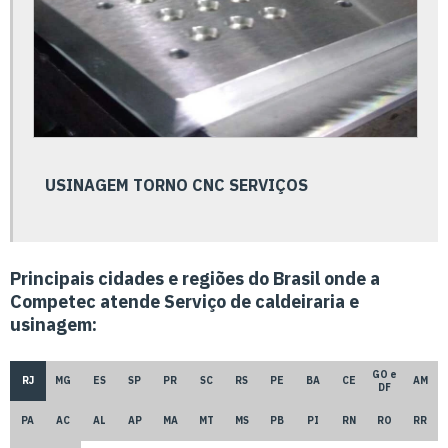
Empresa adequação nr12
Empresa de calibração de instrumentos
Empresa de calibração rbc
Empresa de calibração de termômetros
Empresa de metrologia e calibração
USINAGEM TORNO CNC SERVIÇOS
Empresa de prototipagem de peças
Empresa que faz usinagem cnc
Empresa de soluções metrológicas
Principais cidades e regiões do Brasil onde a
Competec atende Serviço de caldeiraria e
Empresa de torno cnc
usinagem:
Empresa de usinagem cnc
Empresa de usinagem de engrenagem
GO e
RJ
MG
ES
SP
PR
SC
RS
PE
BA
CE
AM
DF
Empresa de usinagem de metais
PA
AC
AL
AP
MA
MT
MS
PB
PI
RN
RO
RR
Empresa de usinagem de peças exclusivas