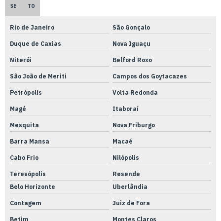
SE
TO
Empresa de usinagem de peças
Rio de Janeiro
São Gonçalo
Empresa de usinagem de precisão
Duque de Caxias
Nova Iguaçu
Empresa de usinagem torno cnc
Niterói
Belford Roxo
Empresa de usinagem
São João de Meriti
Campos dos Goytacazes
Empresas que fazem adequação nr12
Petrópolis
Volta Redonda
Ensaios térmicos
Magé
Itaboraí
Fabricação de peças em aço inox
Mesquita
Nova Friburgo
Fabricação de peças em aço
Barra Mansa
Macaé
Fabricação de peças em alumínio
Cabo Frio
Nilópolis
Fabricação de peças em inox
Teresópolis
Resende
Fabricação de peças metálicas
Belo Horizonte
Uberlândia
Fabricação de peças
Contagem
Juiz de Fora
Fabricante de válvula solenóide
Betim
Montes Claros