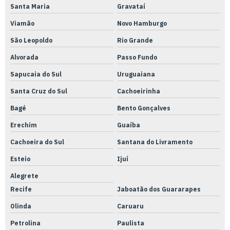
Usinagem cnc alumínio
Santa Maria
Gravataí
Usinagem cnc fresadora
Viamão
Novo Hamburgo
Usinagem cnc serviços
São Leopoldo
Rio Grande
Usinagem cnc torno
Alvorada
Passo Fundo
Usinagem cnc valor
Sapucaia do Sul
Uruguaiana
Santa Cruz do Sul
Cachoeirinha
Usinagem cnc
Bagé
Bento Gonçalves
Usinagem corte a laser
Erechim
Guaíba
Usinagem eletroerosão
Cachoeira do Sul
Santana do Livramento
Usinagem a fio
Esteio
Ijuí
Usinagem com fresa
Alegrete
Usinagem de metais
Recife
Jaboatão dos Guararapes
Usinagem peças agricolas
Olinda
Caruaru
Usinagem de peças automotivas
Petrolina
Paulista