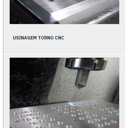
Cilindro pneumático preço
Cilindros pneumáticos
Conexões de aço carbono
Conexões pneumáticas alta temperatura
USINAGEM TORNO CNC
Conexões pneumáticas cotovelo
Conexões pneumáticas engate rápido
Conexões pneumáticas com regulador
Conexões pneumáticas com retenção
Conexões pneumáticas
Consultoria metrologia
Controle de qualidade e metrologia
Distribuidor de conexões pneumáticas
Distribuidor válvulas e conexões hidráulicas e pneumáticas