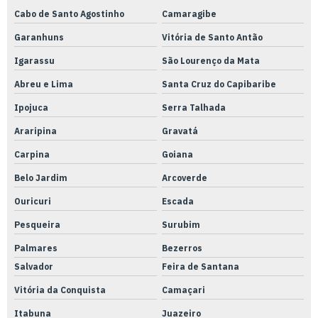
Usinagem de peças em bronze
Cabo de Santo Agostinho
Camaragibe
Usinagem de peças pequenas
Garanhuns
Vitória de Santo Antão
Usinagem de peças
Igarassu
São Lourenço da Mata
Usinagem de precisão
Abreu e Lima
Santa Cruz do Capibaribe
Usinagem de rodas
Ipojuca
Serra Talhada
Araripina
Gravatá
Usinagem torno cnc serviços
Carpina
Goiana
Usinagem torno cnc
Belo Jardim
Arcoverde
Válvulas e conexões hidráulicas e pneumáticas
Ouricuri
Escada
Válvulas solenóides pneumáticas
Pesqueira
Surubim
Palmares
Bezerros
Salvador
Feira de Santana
Vitória da Conquista
Camaçari
Itabuna
Juazeiro