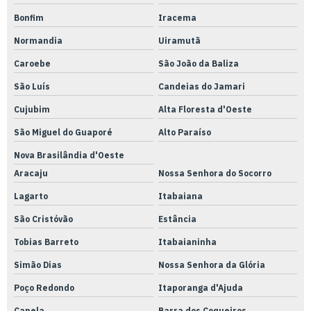
Bonfim
Iracema
Normandia
Uiramutã
Caroebe
São João da Baliza
São Luís
Candeias do Jamari
Cujubim
Alta Floresta d'Oeste
São Miguel do Guaporé
Alto Paraíso
Nova Brasilândia d'Oeste
Aracaju
Nossa Senhora do Socorro
Lagarto
Itabaiana
São Cristóvão
Estância
Tobias Barreto
Itabaianinha
Simão Dias
Nossa Senhora da Glória
Poço Redondo
Itaporanga d'Ajuda
Capela
Barra dos Coqueiros