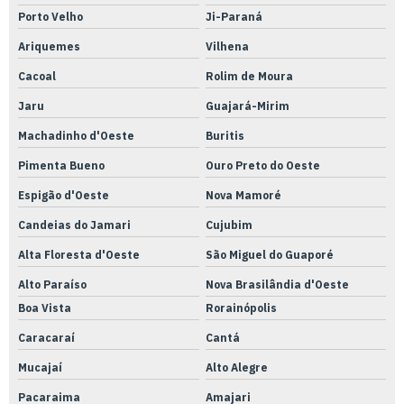
Porto Velho
Ji-Paraná
Ariquemes
Vilhena
Cacoal
Rolim de Moura
Jaru
Guajará-Mirim
Machadinho d'Oeste
Buritis
Pimenta Bueno
Ouro Preto do Oeste
Espigão d'Oeste
Nova Mamoré
Candeias do Jamari
Cujubim
Alta Floresta d'Oeste
São Miguel do Guaporé
Alto Paraíso
Nova Brasilândia d'Oeste
Boa Vista
Rorainópolis
Caracaraí
Cantá
Mucajaí
Alto Alegre
Pacaraima
Amajari