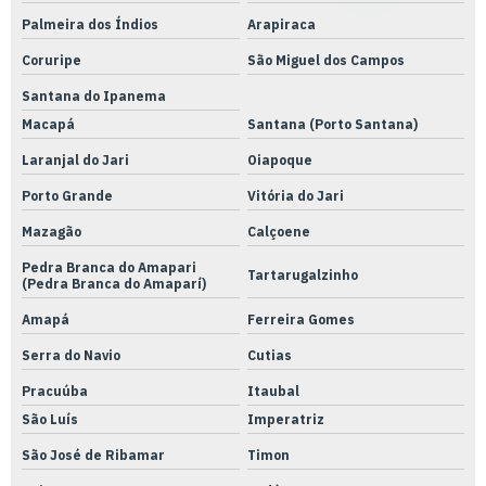
Palmeira dos Índios
Arapiraca
Coruripe
São Miguel dos Campos
Santana do Ipanema
Macapá
Santana (Porto Santana)
Laranjal do Jari
Oiapoque
Porto Grande
Vitória do Jari
Mazagão
Calçoene
Pedra Branca do Amapari
Tartarugalzinho
(Pedra Branca do Amaparí)
Amapá
Ferreira Gomes
Serra do Navio
Cutias
Pracuúba
Itaubal
São Luís
Imperatriz
São José de Ribamar
Timon