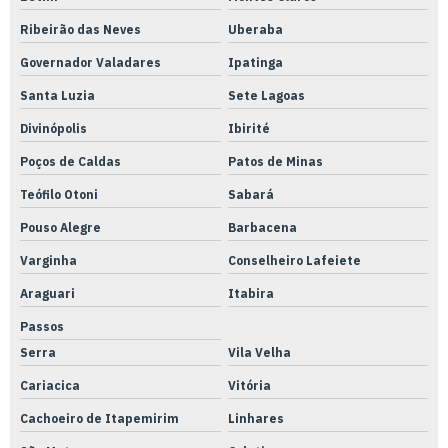
Ribeirão das Neves
Uberaba
Ferramenta blister
Governador Valadares
Ipatinga
Fresadora ferramenteira cnc
Santa Luzia
Sete Lagoas
Fresas usinagem de precisão
Divinópolis
Ibirité
Instrumentação e metrologia
Poços de Caldas
Patos de Minas
Instrumentos de medição metrologia
Teófilo Otoni
Sabará
Laboratório de calibração rbc inmetro
Pouso Alegre
Barbacena
Laboratório de calibração rbc
Varginha
Conselheiro Lafeiete
Laboratório de calibração
Araguari
Itabira
Laboratório de ensaio e calibração
Passos
Laboratório de metrologia dimensional
Serra
Vila Velha
Laboratório de metrologia
Cariacica
Vitória
Mangueira pu 10mm azul
Cachoeiro de Itapemirim
Linhares