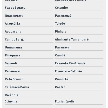
Serviço de usinagem de peça
Foz do Iguaçu
Colombo
Serviço de usinagem de peças técnicas
Guarapuava
Paranaguá
Serviço de usinagem pesada
Araucária
Toledo
Serviço de usinagem tornearia e solda
Apucarana
Pinhais
Campo Largo
Almirante Tamandaré
Serviço de usinagem em torno automático
Umuarama
Paranavaí
Serviço de usinagem
Piraquara
Cambé
Serviços de usinagem cnc
Sarandi
Fazenda Rio Grande
Serviços de usinagem retífica
Paranavaí
Francisco Beltrão
Soluções em metrologia
Pato Branco
Cianorte
Soluções metrológicas integradas
Telêmaco Borba
Castro
Torno cnc automático
Rolândia
Torno cnc convencional
Joinville
Florianópolis
Torno cnc manual