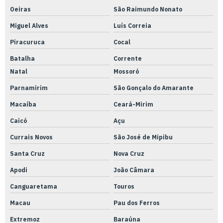
Oeiras
São Raimundo Nonato
Miguel Alves
Luís Correia
Piracuruca
Cocal
Batalha
Corrente
Natal
Mossoró
Parnamirim
São Gonçalo do Amarante
Macaíba
Ceará-Mirim
Caicó
Açu
Currais Novos
São José de Mipibu
Santa Cruz
Nova Cruz
Apodi
João Câmara
Canguaretama
Touros
Macau
Pau dos Ferros
Extremoz
Baraúna