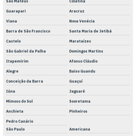
Mangueira pu 6mm
São Mateus
Colatina
Guarapari
Aracruz
Mangueira pu azul
Viana
Nova Venécia
Mangueiras pu 10mm
Barra de São Francisco
Santa Maria de Jetibá
Mangueiras pu 12mm
Castelo
Marataízes
Mangueiras pu 8mm
São Gabriel da Palha
Domingos Martins
Mangueiras pu
Itapemirim
Afonso Cláudio
Medição indireta metrologia
Alegre
Baixo Guandu
Medição com micrômetro
Conceição da Barra
Guaçuí
Metrologia e calibração de equipamentos
Iúna
Jaguaré
Metrologia calibração de instrumentos
Mimoso do Sul
Sooretama
Metrologia e calibração e rastreabilidade
Anchieta
Pinheiros
Metrologia e calibração
Pedro Canário
Nacionalização de peças
São Paulo
Americana