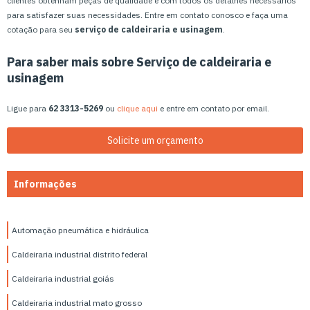
clientes obtenham peças de qualidade e com todos os detalhes necessários
para satisfazer suas necessidades. Entre em contato conosco e faça uma
cotação para seu
serviço de caldeiraria e usinagem
.
Para saber mais sobre Serviço de caldeiraria e
usinagem
Ligue para
62 3313-5269
ou
clique aqui
e entre em contato por email.
Solicite um orçamento
Informações
Automação pneumática e hidráulica
Caldeiraria industrial distrito federal
Caldeiraria industrial goiás
Caldeiraria industrial mato grosso