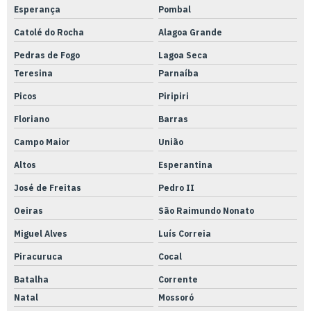
Esperança
Pombal
Catolé do Rocha
Alagoa Grande
Pedras de Fogo
Lagoa Seca
Teresina
Parnaíba
Picos
Piripiri
Floriano
Barras
Campo Maior
União
Altos
Esperantina
José de Freitas
Pedro II
Oeiras
São Raimundo Nonato
Miguel Alves
Luís Correia
Piracuruca
Cocal
Batalha
Corrente
Natal
Mossoró