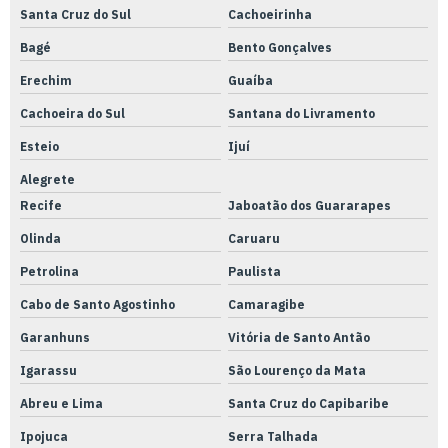
Santa Cruz do Sul
Cachoeirinha
Usinagem cnc
Bagé
Bento Gonçalves
Usinagem corte a laser
Erechim
Guaíba
Usinagem eletroerosão
Cachoeira do Sul
Santana do Livramento
Usinagem a fio
Esteio
Ijuí
Usinagem com fresa
Alegrete
Usinagem de metais
Recife
Jaboatão dos Guararapes
Usinagem peças agricolas
Olinda
Caruaru
Usinagem de peças automotivas
Petrolina
Paulista
Usinagem de peças em bronze
Cabo de Santo Agostinho
Camaragibe
Usinagem de peças pequenas
Garanhuns
Vitória de Santo Antão
Usinagem de peças
Igarassu
São Lourenço da Mata
Usinagem de precisão
Abreu e Lima
Santa Cruz do Capibaribe
Ipojuca
Serra Talhada
Usinagem de rodas