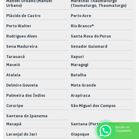
Manoel Urbano (Manuel
Marechal Thaumaturgo
Urbano)
(Taumaturgo, Thaumaturgo)
Plácido de Castro
Porto Acre
Porto Walter
Rio Branco*
Rodrigues Alves
Santa Rosa do Purus
Sena Madureira
Senador Guiomard
Tarauacá
Xapuri
Maceió
Maragogi
Atalaia
Batalha
Delmiro Gouveia
Mata Grande
Palmeira dos Índios
Arapiraca
Coruripe
São Miguel dos Campos
Santana do Ipanema
Macapá
Santana (Porto Santana)
Solicite um
Orçamento
Laranjal do Jari
Oiapoque