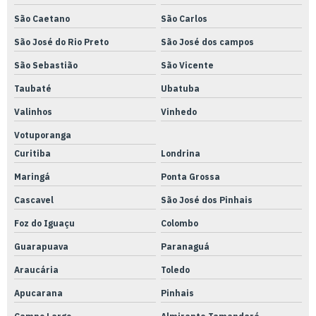
São Caetano
São Carlos
Rastreabilidade metrologia
São José do Rio Preto
São José dos campos
Retifica plana e cilíndrica
São Sebastião
São Vicente
Retrofit de equipamentos
Taubaté
Ubatuba
Serviço de caldeiraria leve
Valinhos
Vinhedo
Serviço de caldeiraria e usinagem
Votuporanga
Serviço de caldeiraria
Curitiba
Londrina
Serviço de calibração rbc
Maringá
Ponta Grossa
Serviço industrial de usinagem
Cascavel
São José dos Pinhais
Serviço de usinagem de peça
Foz do Iguaçu
Colombo
Serviço de usinagem de peças técnicas
Guarapuava
Paranaguá
Serviço de usinagem pesada
Araucária
Toledo
Apucarana
Pinhais
Serviço de usinagem tornearia e solda