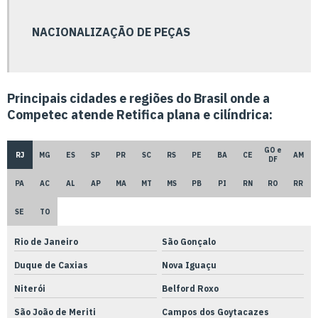
Empresa de prototipagem de peças
NACIONALIZAÇÃO DE PEÇAS
Empresa que faz usinagem cnc
Empresa de soluções metrológicas
Principais cidades e regiões do Brasil onde a
Empresa de torno cnc
Competec atende Retifica plana e cilíndrica:
Empresa de usinagem cnc
Empresa de usinagem de engrenagem
GO e
RJ
MG
ES
SP
PR
SC
RS
PE
BA
CE
AM
DF
Empresa de usinagem de metais
PA
AC
AL
AP
MA
MT
MS
PB
PI
RN
RO
RR
Empresa de usinagem de peças exclusivas
SE
TO
Empresa de usinagem de peças
Rio de Janeiro
São Gonçalo
Empresa de usinagem de precisão
Duque de Caxias
Nova Iguaçu
Empresa de usinagem torno cnc
Niterói
Belford Roxo
Empresa de usinagem
São João de Meriti
Campos dos Goytacazes