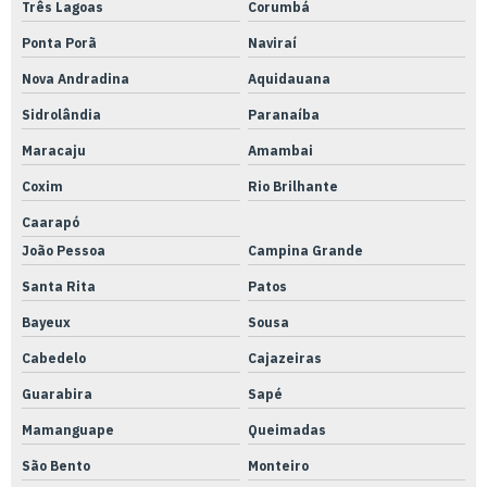
Três Lagoas
Corumbá
Ponta Porã
Naviraí
Nova Andradina
Aquidauana
Sidrolândia
Paranaíba
Maracaju
Amambai
Coxim
Rio Brilhante
Caarapó
João Pessoa
Campina Grande
Santa Rita
Patos
Bayeux
Sousa
Cabedelo
Cajazeiras
Guarabira
Sapé
Mamanguape
Queimadas
São Bento
Monteiro