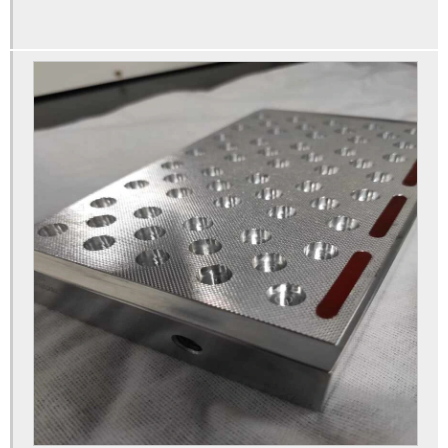
Conexões pneumáticas engate rápido
Conexões pneumáticas com regulador
Conexões pneumáticas com retenção
Conexões pneumáticas
Consultoria metrologia
Controle de qualidade e metrologia
Distribuidor de conexões pneumáticas
Distribuidor válvulas e conexões hidráulicas e pneumáticas
Empresa adequação nr12
Empresa de calibração de instrumentos
Empresa de calibração rbc
Empresa de calibração de termômetros
Empresa de metrologia e calibração