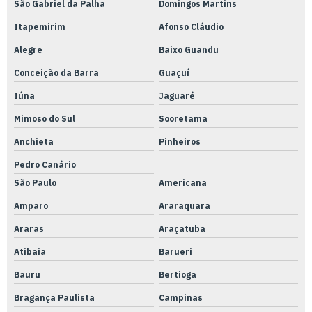
São Gabriel da Palha
Domingos Martins
Mangueiras pu
Itapemirim
Afonso Cláudio
Medição indireta metrologia
Alegre
Baixo Guandu
Medição com micrômetro
Conceição da Barra
Guaçuí
Metrologia e calibração de equipamentos
Iúna
Jaguaré
Metrologia calibração de instrumentos
Mimoso do Sul
Sooretama
Metrologia e calibração e rastreabilidade
Anchieta
Pinheiros
Metrologia e calibração
Pedro Canário
São Paulo
Americana
Nacionalização de peças
Amparo
Araraquara
Preço de serviço de usinagem cnc
Araras
Araçatuba
Preço usinagem fresa
Atibaia
Barueri
Prestação de serviços de usinagem cnc
Bauru
Bertioga
Qualificação térmica de almoxarifado
Bragança Paulista
Campinas
Qualificação térmica de ambiente