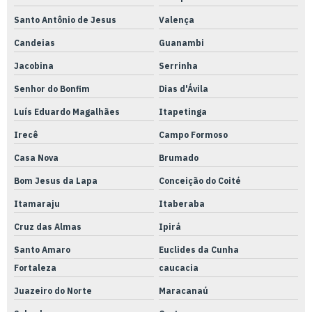
Santo Antônio de Jesus
Valença
Candeias
Guanambi
Jacobina
Serrinha
Senhor do Bonfim
Dias d'Ávila
Luís Eduardo Magalhães
Itapetinga
Irecê
Campo Formoso
Casa Nova
Brumado
Bom Jesus da Lapa
Conceição do Coité
Itamaraju
Itaberaba
Cruz das Almas
Ipirá
Santo Amaro
Euclides da Cunha
Fortaleza
caucacia
Juazeiro do Norte
Maracanaú