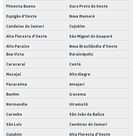
Pimenta Bueno
Ouro Preto do Oeste
Espigão d'Oeste
Nova Mamoré
Candeias do Jamari
Cujubim
Alta Floresta d'Oeste
São Miguel do Guaporé
Alto Paraíso
Nova Brasilândia d'Oeste
Boa Vista
Rorainópolis
Caracaraí
Cantá
Mucajaí
Alto Alegre
Pacaraima
Amajari
Bonfim
Iracema
Normandia
Uiramutã
Caroebe
São João da Baliza
São Luís
Candeias do Jamari
Cujubim
Alta Floresta d'Oeste