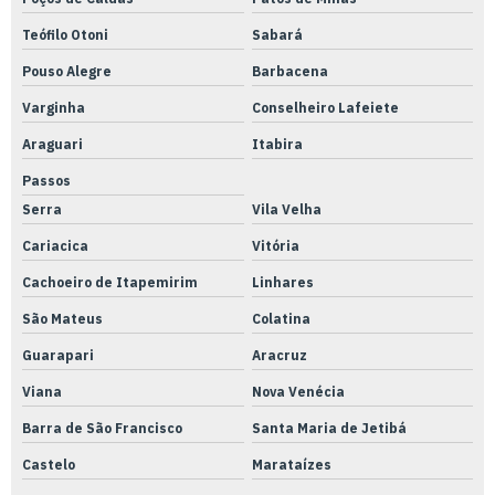
Instrumentos de medição metrologia
Teófilo Otoni
Sabará
Laboratório de calibração rbc inmetro
Pouso Alegre
Barbacena
Laboratório de calibração rbc
Varginha
Conselheiro Lafeiete
Laboratório de calibração
Araguari
Itabira
Laboratório de ensaio e calibração
Passos
Laboratório de metrologia dimensional
Serra
Vila Velha
Laboratório de metrologia
Cariacica
Vitória
Cachoeiro de Itapemirim
Linhares
Mangueira pu 10mm azul
São Mateus
Colatina
Mangueira pu 6mm
Guarapari
Aracruz
Mangueira pu azul
Viana
Nova Venécia
Mangueiras pu 10mm
Barra de São Francisco
Santa Maria de Jetibá
Mangueiras pu 12mm
Castelo
Marataízes
Mangueiras pu 8mm