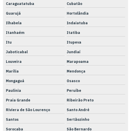
Caraguatatuba
Cubatão
Qualificação térmica anvisa
Guarujá
Hortolândia
Qualificação térmica de armazenamento
Ilhabela
Indaiatuba
Qualificação térmica autoclave
Itanhaém
Itatiba
Qualificação térmica camara fria
Itu
Itupeva
Qualificação térmica distribuidora de medicamentos
Jaboticabal
Jundiaí
Qualificação térmica de equipamentos
Louveira
Marapoama
Qualificação térmica de estufas
Marília
Mendonça
Qualificação térmica de geladeira
Mongaguá
Osasco
Qualificação térmica refrigerador
Paulínia
Peruíbe
Qualificação térmica de transporte
Praia Grande
Ribeirão Preto
Qualificação térmica de veículos
Riviera de São Lourenço
Santo André
Santos
Sertãozinho
Qualificação térmica
Sorocaba
São Bernardo
Rastreabilidade calibração