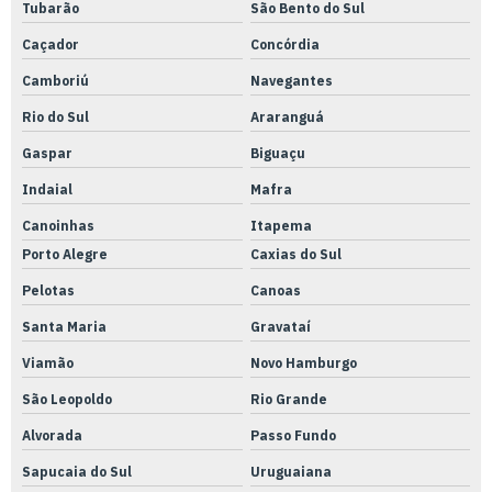
Tubarão
São Bento do Sul
Tubo pu 6mm
Caçador
Concórdia
Tubo pu 8mm
Camboriú
Navegantes
Tubo pu azul
Rio do Sul
Araranguá
Usinagem para acabamento
Gaspar
Biguaçu
Usinagem de aço
Indaial
Mafra
Usinagem canal de chaveta
Canoinhas
Itapema
Usinagem centro de usinagem
Porto Alegre
Caxias do Sul
Usinagem chaveta interna
Pelotas
Canoas
Usinagem cnc alumínio
Santa Maria
Gravataí
Usinagem cnc fresadora
Viamão
Novo Hamburgo
Usinagem cnc serviços
São Leopoldo
Rio Grande
Usinagem cnc torno
Alvorada
Passo Fundo
Sapucaia do Sul
Uruguaiana
Usinagem cnc valor