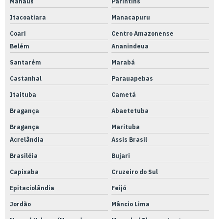
Manaus
Parintins
Itacoatiara
Manacapuru
Coari
Centro Amazonense
Belém
Ananindeua
Santarém
Marabá
Castanhal
Parauapebas
Itaituba
Cametá
Bragança
Abaetetuba
Bragança
Marituba
Acrelândia
Assis Brasil
Brasiléia
Bujari
Capixaba
Cruzeiro do Sul
Epitaciolândia
Feijó
Jordão
Mâncio Lima