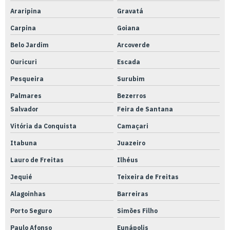
Araripina
Gravatá
Usinagem torno cnc serviços
Carpina
Goiana
Usinagem torno cnc
Belo Jardim
Arcoverde
Válvulas e conexões hidráulicas e pneumáticas
Ouricuri
Escada
Válvulas solenóides pneumáticas
Pesqueira
Surubim
Palmares
Bezerros
Salvador
Feira de Santana
Vitória da Conquista
Camaçari
Itabuna
Juazeiro
Lauro de Freitas
Ilhéus
Jequié
Teixeira de Freitas
Alagoinhas
Barreiras
Porto Seguro
Simões Filho
Paulo Afonso
Eunápolis