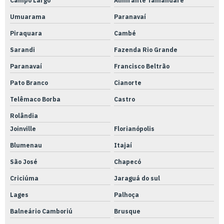
Campo Largo
Almirante Tamandaré
Serviço de usinagem em torno automático
Umuarama
Paranavaí
Serviço de usinagem
Piraquara
Cambé
Serviços de usinagem cnc
Sarandi
Fazenda Rio Grande
Serviços de usinagem retífica
Paranavaí
Francisco Beltrão
Soluções em metrologia
Pato Branco
Cianorte
Soluções metrológicas integradas
Telêmaco Borba
Castro
Torno cnc automático
Rolândia
Torno cnc convencional
Joinville
Florianópolis
Torno cnc manual
Blumenau
Itajaí
Torno cnc usinagem
São José
Chapecó
Tubo pu 10mm
Criciúma
Jaraguá do sul
Tubo pu 12mm
Lages
Palhoça
Balneário Camboriú
Brusque
Tubo pu 40