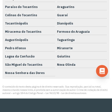
Paraíso do Tocantins
Araguatins
Colinas do Tocantins
Guaraí
Tocantinópolis
Dianópolis
Miracema do Tocantins
Formoso do Araguaia
Augustinópolis
Taguatinga
Pedro Afonso
Miranorte
Lagoa da Confusão
Goiatins
São Miguel do Tocantins
Nova Olinda
Nossa Senhora das Dores
O conteúdo do texto desta página é de direito reservado. Sua reprodução, parcial ou total,
mesmo citando nossos links, é proibida sem a autorização do autor. Crime de violação de direito
autoral – artigo 184 do Código Penal –
Lei 9610/98 - Lei de direitos autorais
.