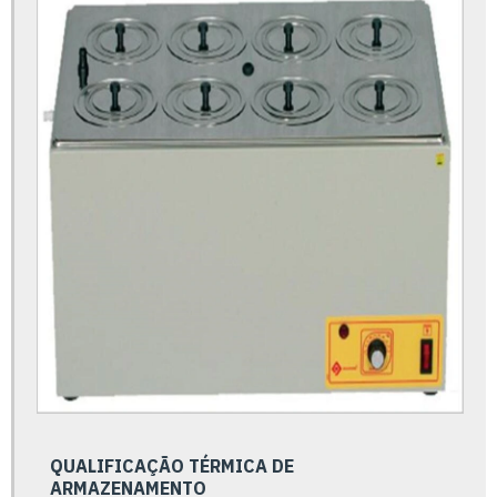
Calibração rastreado rbc inmetro
Calibração rastreável rbc inmetro
Calibração rastreável rbc
Calibração rastreável
Calibração de termômetro
Centro de usinagem fresadora
Certificado de metrologia
Certificado de verificação metrológica
Cilindro pneumático preço
Cilindros pneumáticos
Conexões de aço carbono
Conexões pneumáticas alta temperatura
QUALIFICAÇÃO TÉRMICA DE
ARMAZENAMENTO
Conexões pneumáticas cotovelo