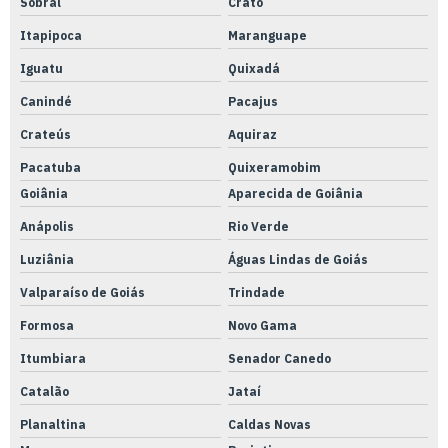
Sobral
Crato
Itapipoca
Maranguape
Iguatu
Quixadá
Canindé
Pacajus
Crateús
Aquiraz
Pacatuba
Quixeramobim
Goiânia
Aparecida de Goiânia
Anápolis
Rio Verde
Luziânia
Águas Lindas de Goiás
Valparaíso de Goiás
Trindade
Formosa
Novo Gama
Itumbiara
Senador Canedo
Catalão
Jataí
Planaltina
Caldas Novas