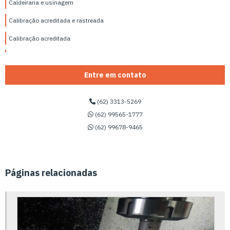
Caldeiraria e usinagem
Calibração acreditada e rastreada
Calibração acreditada
Calibração de equipamentos acreditados
Calibração de equipamentos hospitalares
Entre em contato
Calibração de equipamentos laboratoriais
(62) 3313-5269
Calibração de equipamentos de laboratório químico
(62) 99565-1777
(62) 99678-9465
Calibração de equipamentos de laboratório
Calibração equipamentos de medição
Calibração de equipamentos médicos hospitalares
Páginas relacionadas
Calibração de equipamentos médicos
Calibração de instrumentos industriais
Calibração de instrumentos inmetro