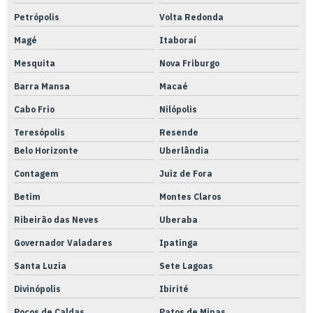
Empresas que fazem adequação nr12
Petrópolis
Volta Redonda
Ensaios térmicos
Magé
Itaboraí
Fabricação de peças em aço inox
Mesquita
Nova Friburgo
Fabricação de peças em aço
Barra Mansa
Macaé
Fabricação de peças em alumínio
Cabo Frio
Nilópolis
Fabricação de peças em inox
Teresópolis
Resende
Fabricação de peças metálicas
Belo Horizonte
Uberlândia
Contagem
Juiz de Fora
Fabricação de peças
Betim
Montes Claros
Fabricante de válvula solenóide
Ribeirão das Neves
Uberaba
Ferramenta blister
Governador Valadares
Ipatinga
Fresadora ferramenteira cnc
Santa Luzia
Sete Lagoas
Fresas usinagem de precisão
Divinópolis
Ibirité
Instrumentação e metrologia
Poços de Caldas
Patos de Minas