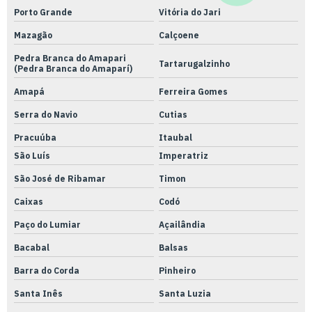
Porto Grande
Vitória do Jari
Mazagão
Calçoene
Pedra Branca do Amapari
Tartarugalzinho
(Pedra Branca do Amaparí)
Amapá
Ferreira Gomes
Serra do Navio
Cutias
Pracuúba
Itaubal
São Luís
Imperatriz
São José de Ribamar
Timon
Caixas
Codó
Paço do Lumiar
Açailândia
Bacabal
Balsas
Barra do Corda
Pinheiro
Santa Inês
Santa Luzia