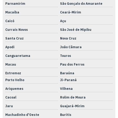
Parnamirim
São Gonçalo do Amarante
Macaíba
Ceará-Mirim
Caicó
Açu
Currais Novos
São José de Mipibu
Santa Cruz
Nova Cruz
Apodi
João Câmara
Canguaretama
Touros
Macau
Pau dos Ferros
Extremoz
Baraúna
Porto Velho
Ji-Paraná
Ariquemes
Vilhena
Cacoal
Rolim de Moura
Jaru
Guajará-Mirim
Machadinho d'Oeste
Buritis