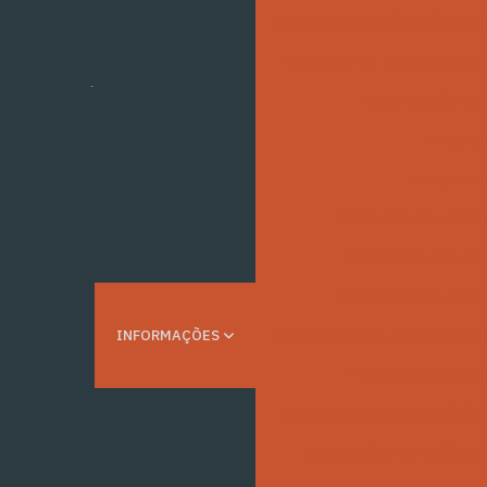
Empresa de calibração de 
Empresa de metrologia e 
Empresa de sol
Empres
Empresa 
Empresa de usina
Empresas que fa
Fabricação de peç
Fabricação de peças metál
INFORMAÇÕES
Fresadora ferram
Instrumentos de medição 
Laboratório de calibra