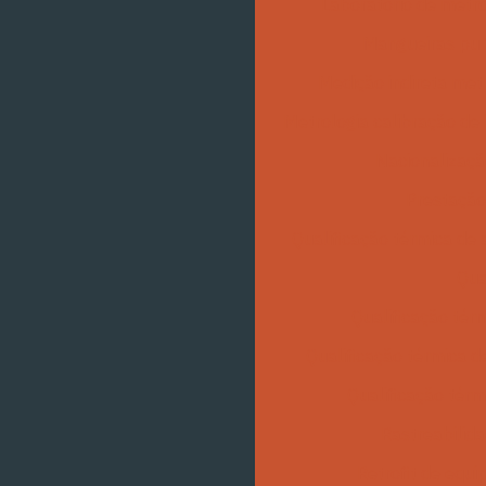
Laboratório de metro
Mangueiras p
Medição indireta met
Metrologia calibração de
Nacionalizaçã
Prestação
Qualificação térmica de
Qua
Qualificação tér
Qualificação térmica d
Qualificação térm
Rastreabilida
Retrofit de equ