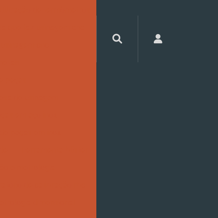
libração de termômetros
a que faz usinagem cnc
 usinagem cnc
metais
e peças
esa de usinagem
eças em aço inox
 de peças em inox
ide
Ferramenta blister
ão e metrologia
atório de calibração rbc
etrologia dimensional