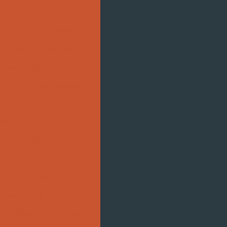
de usinagem
 de usinagem pesada
Serviço de usinagem
 metrologia
l
Torno cnc manual
 6mm
Tubo pu 8mm
canal de chaveta
nc alumínio
inagem cnc valor
Usinagem com fresa
automotivas
Usinagem de precisão