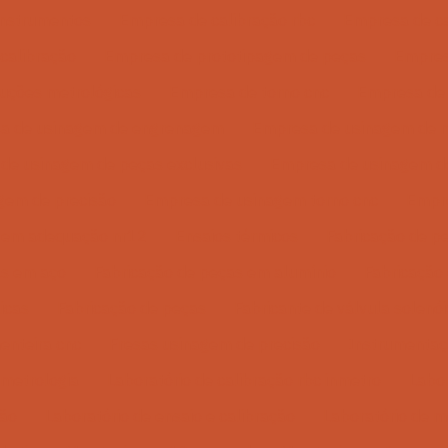
instrumentos
Empresa de calibração rbc
Empresa de ca
calibração
Empresa de prototipagem de peças
Empres
uções metrológicas
Empresa de torno cnc
Empresa de
a de usinagem de engrenagem
Empresa de usinagem de 
de usinagem de peças exclusivas
Empresa de usinagem d
gem de precisão
Empresa de usinagem torno cnc
Empr
zem adequação nr12
Ensaios térmicos
Fabricação de p
as em aço
Fabricação de peças em alumínio
Fabricação
icas
Fabricação de peças
Fabricante de válvula solenó
enteira cnc
Fresas usinagem de precisão
Instrumentaç
metrologia
Laboratório de calibração rbc inmetro
Labor
ção
Laboratório de ensaio e calibração
Laboratório de m