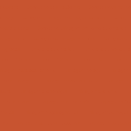
aldeiraria
Serviço de calibração rbc
Serviço industrial 
de peça
Serviço de usinagem de peças técnicas
Serviço
nearia e solda
Serviço de usinagem em torno automático
usinagem cnc
Serviços de usinagem retífica
Soluções em
ntegradas
Torno cnc automático
Torno cnc convenciona
Tubo pu 10mm
Tubo pu 12mm
Tubo pu 40
Tubo pu
sinagem para acabamento
Usinagem de aço
Usinagem 
tro de usinagem
Usinagem chaveta interna
Usinagem c
adora
Usinagem cnc serviços
Usinagem cnc torno
Us
m corte a laser
Usinagem eletroerosão
Usinagem a fio
metais
Usinagem peças agricolas
Usinagem de peças 
onze
Usinagem de peças pequenas
Usinagem de peças