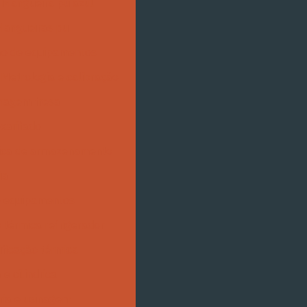
Mangueira pu azul
angueiras pu
ção de equipamentos
Metrologia e calibração
inagem fresa
xarifado
mica de armazenamento
ia
de equipamentos
 térmica refrigerador
ificação térmica
 e cilíndrica
aria e usinagem