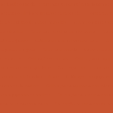
fabricação e uso de Ferramentas Blister na indústria com a 
ar peças e otimizar o processo de reposição
Temperatura 
o e velocidade de fluidos industriais
Volume e Massa Espec
e hidráulica
Caldeiraria industrial distrito federal
Calde
rial mato grosso
Caldeiraria industrial em são paulo
Cald
ria pesada em goiás
Caldeiraria pesada
Caldeiraria e u
 e rastreada
Calibração acreditada
Calibração de equip
e equipamentos hospitalares
Calibração de equipamentos l
pamentos de laboratório químico
Calibração de equipament
ipamentos de medição
Calibração de equipamentos médico
ão de equipamentos médicos
Calibração de instrumentos ind
o de instrumentos inmetro
Calibração instrumentos de lab