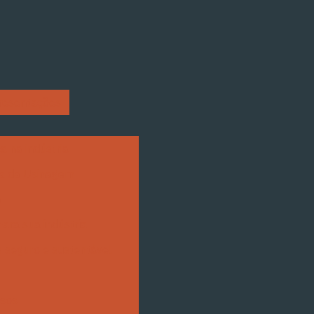
resentações
 na indústria
ca da Usinagem
a
para sua indústria
 seguro e sustentável
usos