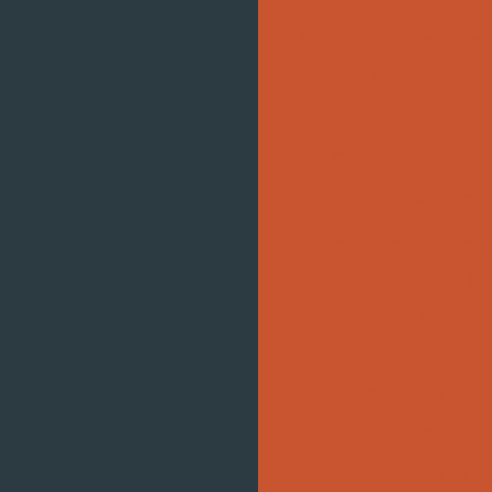
Calibração
Calibração de instrume
Calibração de
Calibração de phme
Calibração rastread
Calibração
Centro de usinagem 
Cilindro p
Conexões
Conexões 
Conexões pneu
Controle
Distribuidor v