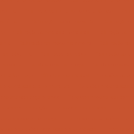
 de instrumentos de medição
Calibração de instrumentos d
ntos rbc
Calibração de instrumentos volumétricos
Calib
 manômetro
Calibração medidor de vazão
Calibração de
tro
Calibração de pipetas automáticas
Calibração de pi
a rbc
Calibração rastreado rbc inmetro
Calibração rast
 rastreável rbc
Calibração rastreável
Calibração de te
fresadora
Certificado de metrologia
Certificado de veri
neumático preço
Cilindros pneumáticos
Conexões de aç
 pneumáticas alta temperatura
Conexões pneumáticas c
pneumáticas engate rápido
Conexões pneumáticas com r
máticas com retenção
Conexões pneumáticas
Consulto
 de qualidade e metrologia
Distribuidor de conexões pneu
álvulas e conexões hidráulicas e pneumáticas
Empresa ade