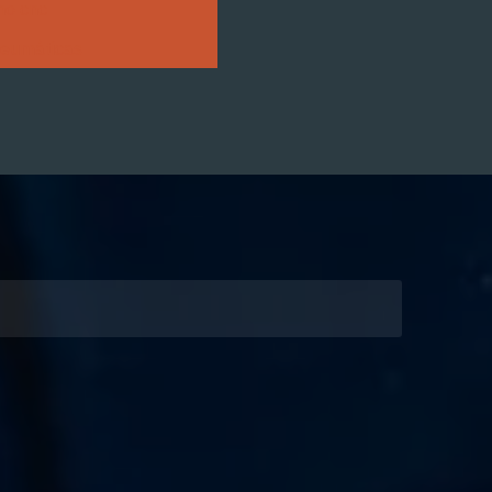
no cnc
neumáticas