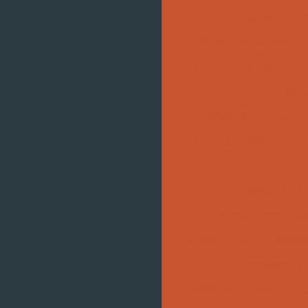
Serviço de c
Serviço de usinagem 
Serviço de usinagem tor
Serviços de 
Soluções metrológicas i
Torno cnc usinagem
Tubo pu azul
U
Usinagem cen
Usinagem cnc fres
Usinagem cnc
Usinage
Usinagem de 
Usinagem de peças em br