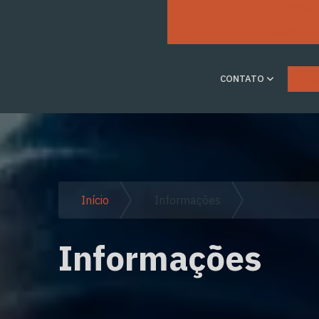
Usinage
Válvulas e 
Ouvi
CONTATO
Início
Informações
Informações