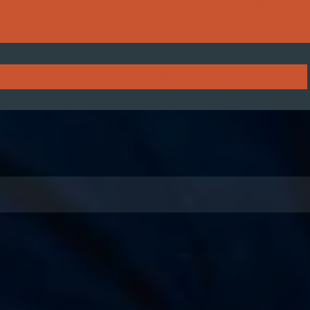
m de rodas
Usinagem torno cnc serviços
Usinagem tor
conexões hidráulicas e pneumáticas
Válvulas solenóides p
doria
Orçamento
Fornecedores
Trabalhe Conosco