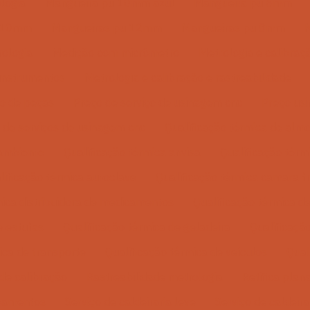
logia
Mangueira pu 10mm azul
Mangueira pu 6mm
u 10mm
Mangueiras pu 12mm
Mangueiras pu 8mm
M
rologia
Medição com micrômetro
Metrologia e calibra
 instrumentos
Metrologia e calibração e rastreabilidade
o de peças
Preço de serviço de usinagem cnc
Preço us
 de serviços de usinagem cnc
Qualificação térmica de almo
 ambiente
Qualificação térmica anvisa
Qualificação tér
lificação térmica autoclave
Qualificação térmica camara fr
mica distribuidora de medicamentos
Qualificação térmica 
e estufas
Qualificação térmica de geladeira
Qualificação
ica de transporte
Qualificação térmica de veículos
Qual
de calibração
Rastreabilidade metrologia
Retifica plana
ipamentos
Serviço de caldeiraria leve
Serviço de caldeir