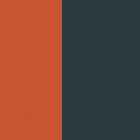
e pressão
ração de instrumentos
 micropipetas
petas volumétricas
reável rbc inmetro
rmômetro
ficação metrológica
o carbono
otovelo
egulador
ria metrologia
máticas
quação nr12