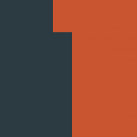
Saiba tudo sobre 
Temos a capacidade de nacionaliz
Tempo e Frequência
Vazã
Automação pneumática 
Caldeiraria indust
Caldeira
Calibração acreditada
Calibração d
Calibração de equi
Calibração equ
Calibraç
Calibraçã