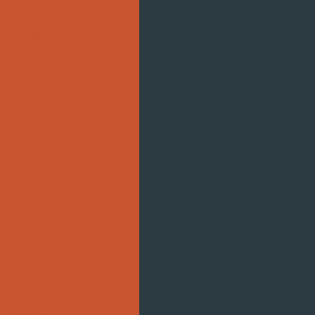
Competec
e Umidade controlados
ífica na indústria
iraria industrial goiás
eiraria industrial
sinagem
amentos acreditados
aboratoriais
os de laboratório
s hospitalares
ustriais
oratório