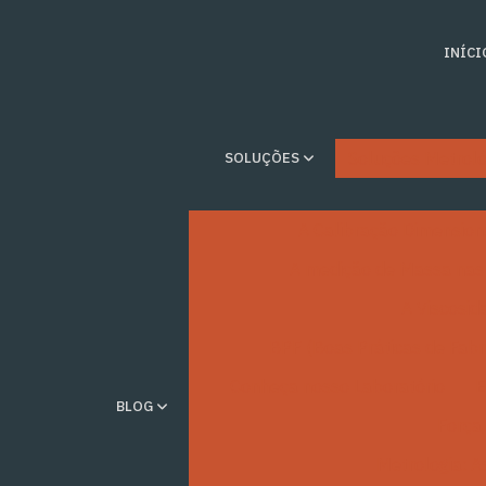
INÍCI
Soluções Metroló
SOLUÇÕES
A Calibração Dimension
A medição de Massa nas 
A Viscosida
BPF (Boas Práticas de Fabr
Conheça nosso Laboratório
E
BLOG
Força,
Metrologia: A