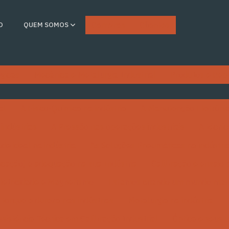
Carreiras
Clientes
O
QUEM SOMOS
gicas
Mecânica e Metalurgia Industrial
Produtos e Rep
al
A Físico-Química na indústria
A Manutenção Eletrônica
indústrias
A Pressão nas operações industriais
A técni
de ideal na indústria
As Soluções Pneumáticas na indústri
icação) e adequação na sua Indústria
Calibração e ensaio 
letricidade e Magnetismo
Estamos criando um mundo mais
 torque e dureza nas indústrias
Metalurgia na indústria
ssistência Técnica em Calibração Industrial
Óptica e seus 