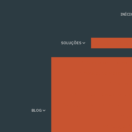
INÍCI
Soluções Metroló
SOLUÇÕES
A Calibração Dimension
A medição de Massa nas 
A Viscosida
BPF (Boas Práticas de Fabr
Conheça nosso Laboratório
E
BLOG
Força,
Metrologia: A