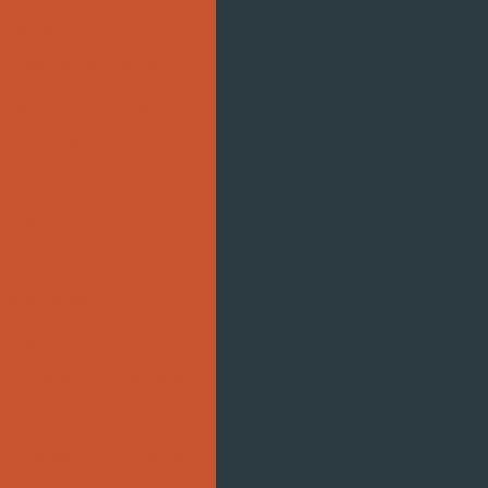
de usinagem
 de usinagem pesada
Serviço de usinagem
 metrologia
l
Torno cnc manual
 6mm
Tubo pu 8mm
canal de chaveta
nc alumínio
inagem cnc valor
Usinagem com fresa
automotivas
Usinagem de precisão