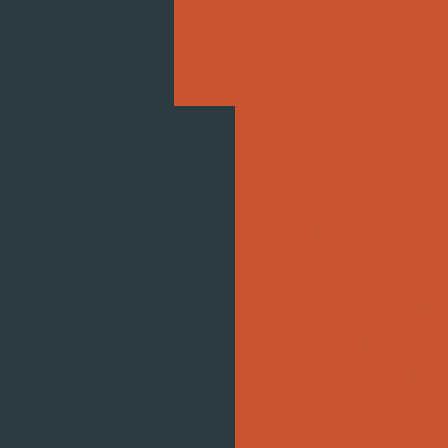
Saiba tudo sobre 
Temos a capacidade de nacionaliz
Tempo e Frequência
Vazã
Automação pneumática 
Caldeiraria indust
Caldeira
Calibração acreditada
Calibração d
Calibração de equi
Calibração equ
Calibraç
Calibraçã