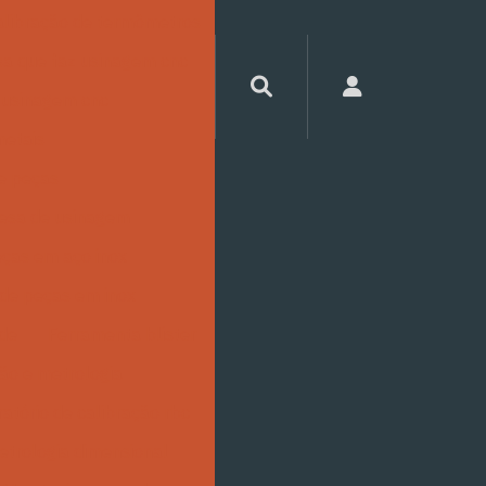
libração de termômetros
a que faz usinagem cnc
 usinagem cnc
metais
e peças
esa de usinagem
eças em aço inox
 de peças em inox
ide
Ferramenta blister
ão e metrologia
atório de calibração rbc
etrologia dimensional