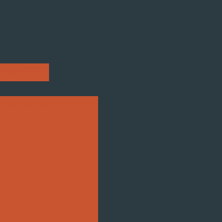
resentações
 na indústria
ca da Usinagem
a
para sua indústria
 seguro e sustentável
usos