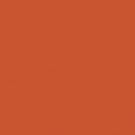
fabricação e uso de Ferramentas Blister na indústria com a 
ar peças e otimizar o processo de reposição
Temperatura 
o e velocidade de fluidos industriais
Volume e Massa Espec
e hidráulica
Caldeiraria industrial distrito federal
Calde
rial mato grosso
Caldeiraria industrial em são paulo
Cald
ria pesada em goiás
Caldeiraria pesada
Caldeiraria e u
 e rastreada
Calibração acreditada
Calibração de equip
e equipamentos hospitalares
Calibração de equipamentos l
pamentos de laboratório químico
Calibração de equipament
ipamentos de medição
Calibração de equipamentos médico
ão de equipamentos médicos
Calibração de instrumentos ind
o de instrumentos inmetro
Calibração instrumentos de lab