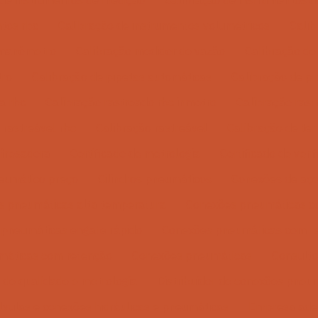
 de instrumentos de medição
Calibração de instrumentos d
ntos rbc
Calibração de instrumentos volumétricos
Calib
 manômetro
Calibração medidor de vazão
Calibração de
tro
Calibração de pipetas automáticas
Calibração de pi
a rbc
Calibração rastreado rbc inmetro
Calibração rast
 rastreável rbc
Calibração rastreável
Calibração de te
fresadora
Certificado de metrologia
Certificado de veri
neumático preço
Cilindros pneumáticos
Conexões de aç
 pneumáticas alta temperatura
Conexões pneumáticas c
pneumáticas engate rápido
Conexões pneumáticas com r
máticas com retenção
Conexões pneumáticas
Consulto
 de qualidade e metrologia
Distribuidor de conexões pneu
álvulas e conexões hidráulicas e pneumáticas
Empresa ade