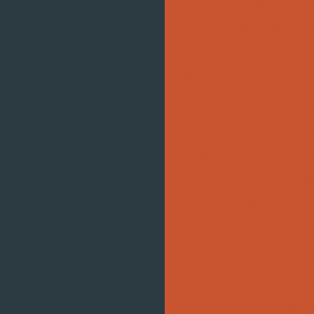
Laboratório de metro
Mangueiras p
Medição indireta met
Metrologia calibração de
Nacionalizaçã
Prestação
Qualificação térmica de
Qua
Qualificação tér
Qualificação térmica d
Qualificação térm
Rastreabilida
Retrofit de equ