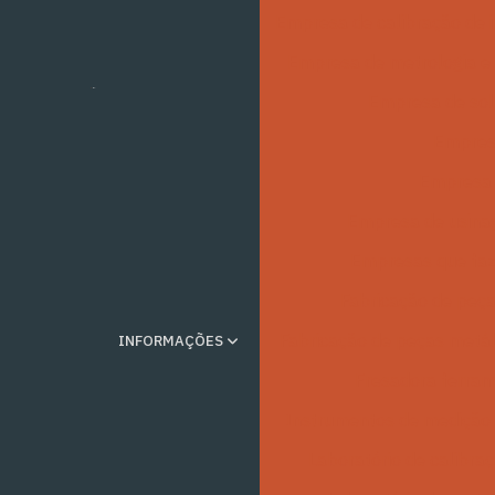
Empresa de calibração de 
Empresa de metrologia e 
Empresa de sol
Empres
Empresa 
Empresa de usina
Empresas que fa
Fabricação de peç
Fabricação de peças metál
INFORMAÇÕES
Fresadora ferram
Instrumentos de medição 
Laboratório de calibra