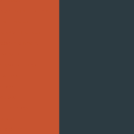
e pressão
ração de instrumentos
 micropipetas
petas volumétricas
reável rbc inmetro
rmômetro
ficação metrológica
o carbono
otovelo
egulador
ria metrologia
máticas
quação nr12