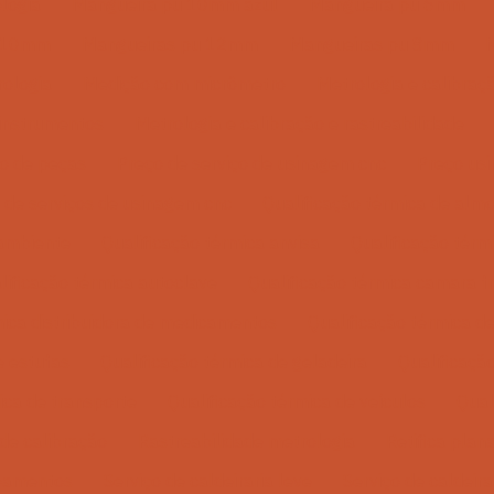
logia
Mangueira pu 10mm azul
Mangueira pu 6mm
u 10mm
Mangueiras pu 12mm
Mangueiras pu 8mm
M
rologia
Medição com micrômetro
Metrologia e calibra
 instrumentos
Metrologia e calibração e rastreabilidade
o de peças
Preço de serviço de usinagem cnc
Preço us
 de serviços de usinagem cnc
Qualificação térmica de almo
 ambiente
Qualificação térmica anvisa
Qualificação tér
lificação térmica autoclave
Qualificação térmica camara fr
mica distribuidora de medicamentos
Qualificação térmica 
e estufas
Qualificação térmica de geladeira
Qualificação
ica de transporte
Qualificação térmica de veículos
Qual
de calibração
Rastreabilidade metrologia
Retifica plana
ipamentos
Serviço de caldeiraria leve
Serviço de caldeir