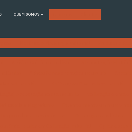
Carreiras
Clientes
O
QUEM SOMOS
gicas
Mecânica e Metalurgia Industrial
Produtos e Rep
al
A Físico-Química na indústria
A Manutenção Eletrônica
indústrias
A Pressão nas operações industriais
A técni
de ideal na indústria
As Soluções Pneumáticas na indústri
icação) e adequação na sua Indústria
Calibração e ensaio 
letricidade e Magnetismo
Estamos criando um mundo mais
 torque e dureza nas indústrias
Metalurgia na indústria
ssistência Técnica em Calibração Industrial
Óptica e seus 