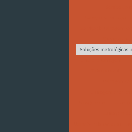
Serviço de c
Serviço de usinagem 
Serviço de usinagem tor
Serviços de 
Soluções metrológicas i
Torno cnc usinagem
Tubo pu azul
U
Usinagem cen
Usinagem cnc fres
Usinagem cnc
Usinage
Usinagem de 
Usinagem de peças em br