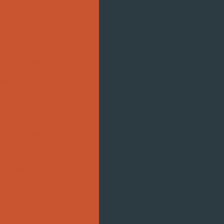
Competec
e Umidade controlados
ífica na indústria
iraria industrial goiás
eiraria industrial
sinagem
amentos acreditados
aboratoriais
os de laboratório
s hospitalares
ustriais
oratório