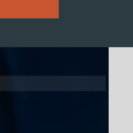
no cnc
neumáticas