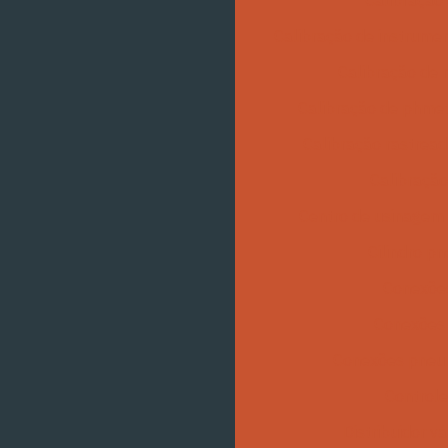
Calibração
Calibração de instrume
Calibração de
Calibração de phme
Calibração rastread
Calibração
Centro de usinagem 
Cilindro p
Conexões
Conexões 
Conexões pneu
Controle
Distribuidor v