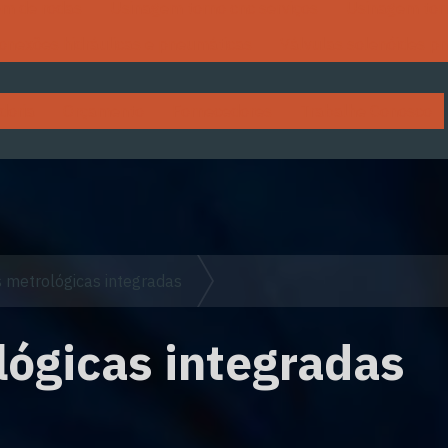
m de rodas
Usinagem torno cnc serviços
Usinagem tor
conexões hidráulicas e pneumáticas
Válvulas solenóides p
doria
Orçamento
Fornecedores
Trabalhe Conosco
 metrológicas integradas
lógicas integradas