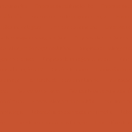
instrumentos
Empresa de calibração rbc
Empresa de ca
calibração
Empresa de prototipagem de peças
Empres
uções metrológicas
Empresa de torno cnc
Empresa de
a de usinagem de engrenagem
Empresa de usinagem de 
de usinagem de peças exclusivas
Empresa de usinagem d
gem de precisão
Empresa de usinagem torno cnc
Empr
zem adequação nr12
Ensaios térmicos
Fabricação de p
as em aço
Fabricação de peças em alumínio
Fabricação
icas
Fabricação de peças
Fabricante de válvula solenó
enteira cnc
Fresas usinagem de precisão
Instrumentaç
metrologia
Laboratório de calibração rbc inmetro
Labor
ção
Laboratório de ensaio e calibração
Laboratório de m