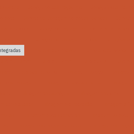
aldeiraria
Serviço de calibração rbc
Serviço industrial 
de peça
Serviço de usinagem de peças técnicas
Serviço
nearia e solda
Serviço de usinagem em torno automático
usinagem cnc
Serviços de usinagem retífica
Soluções em
ntegradas
Torno cnc automático
Torno cnc convenciona
Tubo pu 10mm
Tubo pu 12mm
Tubo pu 40
Tubo pu
sinagem para acabamento
Usinagem de aço
Usinagem 
tro de usinagem
Usinagem chaveta interna
Usinagem c
adora
Usinagem cnc serviços
Usinagem cnc torno
Us
m corte a laser
Usinagem eletroerosão
Usinagem a fio
metais
Usinagem peças agricolas
Usinagem de peças 
onze
Usinagem de peças pequenas
Usinagem de peças