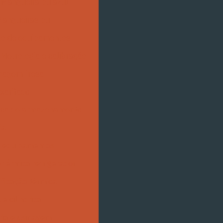
Mangueira pu azul
angueiras pu
ção de equipamentos
Metrologia e calibração
inagem fresa
xarifado
mica de armazenamento
ia
de equipamentos
 térmica refrigerador
ificação térmica
 e cilíndrica
aria e usinagem